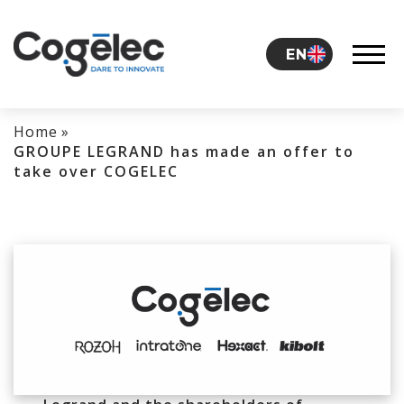
Skip to content
EN
Home
»
THE GROUP
GROUPE LEGRAND has made an offer to
take over COGELEC
CAREERS
NEWS
CONTACT