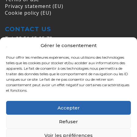
Privacy statement (EU)
Cookie policy (EU)
CONTACT US
Tel: 02 51 65 05 79
Gérer le consentement
Email:
info@cogelec.fr
Pour offrir les meilleures expériences, nous utilisons des technologies
ADDRESSES
telles que les cookies pour stocker et/ou accéder aux informations des
appareils. Le fait de consentir à ces technologies nous permettra de
COGELEC MORTAGNE
traiter des données telles que le comportement de navigation ou les ID
ZI de Maunit - 370 rue de Maunit,
uniques sur ce site. Le fait de ne pas consentir ou de retirer son
consentement peut avoir un effet négatif sur certaines caractéristiques
85290 Mortagne-sur-Sèvre
et fonctions.
COGELEC Nantes
26 mail Pablo Picasso,
Accepter
44000 Nantes
Refuser
COGELEC Paris
24 Av. Kléber,
Voir les préférences
75116 Paris