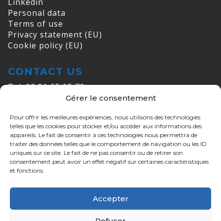
Linkedin
Personal data
Terms of use
Privacy statement (EU)
Cookie policy (EU)
CONTACT US
Tel: 02 51 65 05 79
Gérer le consentement
Email:
info@cogelec.fr
Pour offrir les meilleures expériences, nous utilisons des technologies
ADDRESSES
telles que les cookies pour stocker et/ou accéder aux informations des
appareils. Le fait de consentir à ces technologies nous permettra de
COGELEC MORTAGNE
traiter des données telles que le comportement de navigation ou les ID
ZI de Maunit - 370 rue de Maunit,
uniques sur ce site. Le fait de ne pas consentir ou de retirer son
consentement peut avoir un effet négatif sur certaines caractéristiques
85290 Mortagne-sur-Sèvre
et fonctions.
COGELEC Nantes
26 mail Pablo Picasso,
Accepter
44000 Nantes
Refuser