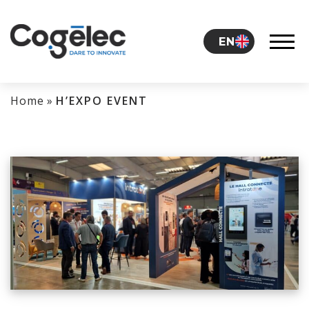
Skip to content
EN
Home
»
H’EXPO EVENT
THE GROUP
CAREERS
NEWS
CONTACT