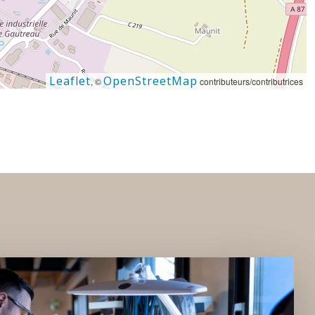
Leaflet
OpenStreetMap
, ©
contributeurs/contributrices