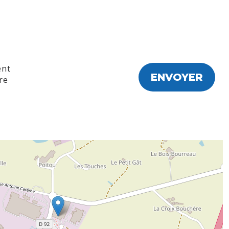
ent
re