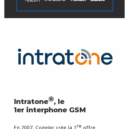
®
Intratone
, le
1er interphone GSM
re
En 2007, Cogelec crée la 1
offre