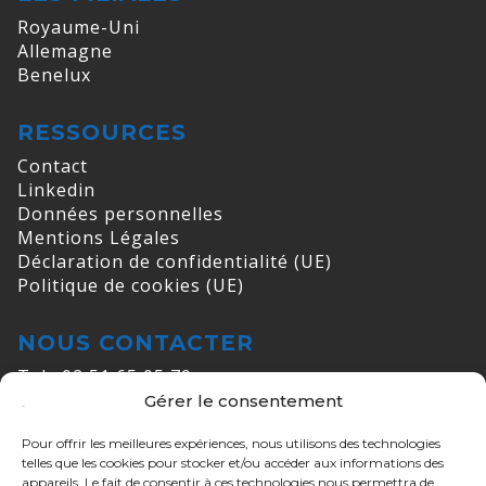
Royaume-Uni
Allemagne
Benelux
RESSOURCES
Contact
Linkedin
Données personnelles
Mentions Légales
Déclaration de confidentialité (UE)
Politique de cookies (UE)
NOUS CONTACTER
Tel : 02 51 65 05 79
Gérer le consentement
E-mail :
info@cogelec.fr
Pour offrir les meilleures expériences, nous utilisons des technologies
ADRESSES
telles que les cookies pour stocker et/ou accéder aux informations des
appareils. Le fait de consentir à ces technologies nous permettra de