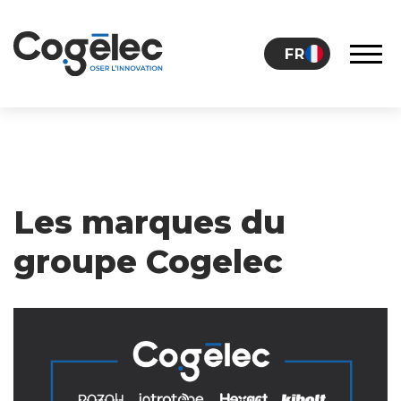
Skip to content
FR
LE GROUPE
CARRIÈRES
Les marques du
groupe Cogelec
NOS ACTUALITÉS
CONTACT