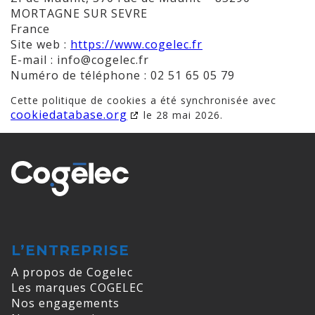
MORTAGNE SUR SEVRE
France
Site web :
https://www.cogelec.fr
E-mail :
info@
cogelec.fr
Numéro de téléphone : 02 51 65 05 79
Cette politique de cookies a été synchronisée avec
cookiedatabase.org
le 28 mai 2026.
L’ENTREPRISE
A propos de Cogelec
Les marques COGELEC
Nos engagements