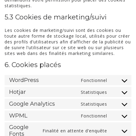
statistiques.
5.3 Cookies de marketing/suivi
Les cookies de marketing/suivi sont des cookies ou
toute autre forme de stockage local, utilisés pour créer
des profils d’utilisateurs afin d’afficher de la publicité ou
de suivre l’utilisateur sur ce site web ou sur plusieurs
sites web dans des finalités marketing similaires.
6. Cookies placés
WordPress
Fonctionnel
Consent
to
Hotjar
Statistiques
Consent
service
to
wordpres
Google Analytics
Statistiques
Consent
service
to
hotjar
WPML
Fonctionnel
Consent
service
to
google-
Google
Finalité en attente d’enquête
service
analytics
Consent
Fonts