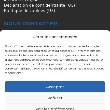
Déclaration de confidentialité (UE)
Politique de cookies (UE)
NOUS CONTACTER
Tel : 02 51 65 05 79
Gérer le consentement
E-mail :
info@cogelec.fr
Pour offrir les meilleures expériences, nous utilisons des technologies
ADRESSES
telles que les cookies pour stocker et/ou accéder aux informations des
appareils. Le fait de consentir à ces technologies nous permettra de
COGELEC MORTAGNE
traiter des données telles que le comportement de navigation ou les ID
ZI de Maunit - 370 rue de Maunit,
uniques sur ce site. Le fait de ne pas consentir ou de retirer son
consentement peut avoir un effet négatif sur certaines caractéristiques
85290 Mortagne-sur-Sèvre
et fonctions.
COGELEC Nantes
26 mail Pablo Picasso,
Accepter
44000 Nantes
Refuser
COGELEC Paris
24 Av. Kléber,
Voir les préférences
75116 Paris