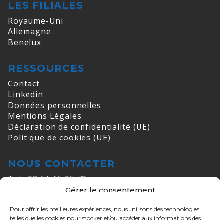
LES FILIALES
Royaume-Uni
Allemagne
Benelux
RESSOURCES
Contact
Linkedin
Données personnelles
Mentions Légales
Déclaration de confidentialité (UE)
Politique de cookies (UE)
NOUS CONTACTER
Tel : 02 51 65 05 79
Gérer le consentement
E-mail :
info@cogelec.fr
Pour offrir les meilleures expériences, nous utilisons des technologies
ADRESSES
telles que les cookies pour stocker et/ou accéder aux informations des