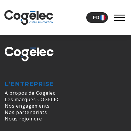
Skip to content
FR
LE GROUPE
CARRIÈRES
L’ENTREPRISE
A propos de Cogelec
NOS ACTUALITÉS
Les marques COGELEC
Nos engagements
Nos partenariats
CONTACT
Nous rejoindre