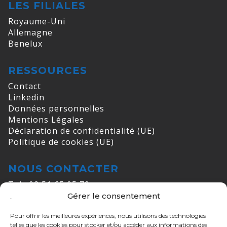
LES FILIALES
Royaume-Uni
Allemagne
Benelux
RESSOURCES
Contact
Linkedin
Données personnelles
Mentions Légales
Déclaration de confidentialité (UE)
Politique de cookies (UE)
NOUS CONTACTER
Tel : 02 51 65 05 79
Gérer le consentement
E-mail :
info@cogelec.fr
Pour offrir les meilleures expériences, nous utilisons des technologies
ADRESSES
telles que les cookies pour stocker et/ou accéder aux informations des