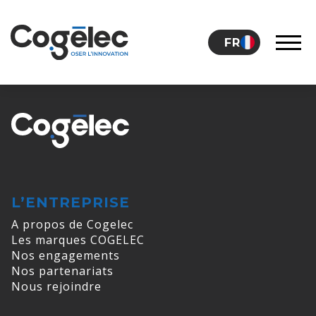
Skip to content
FR
LE GROUPE
CARRIÈRES
L’ENTREPRISE
A propos de Cogelec
NOS ACTUALITÉS
Les marques COGELEC
Nos engagements
Nos partenariats
CONTACT
Nous rejoindre